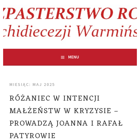
Skip
to
content
MENU
MIESIĄC:
MAJ 2025
RÓŻANIEC W INTENCJI
MAŁŻEŃSTW W KRYZYSIE –
PROWADZĄ JOANNA I RAFAŁ
PATYROWIE