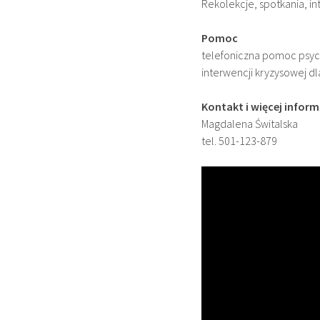
Rekolekcje, spotkania, i
Pomoc
telefoniczna pomoc psy
interwencji kryzysowej d
Kontakt i więcej inform
Magdalena Świtalska
tel. 501-123-879