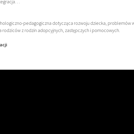
ntegracja…
chologiczno-pedagogiczna dotycząca rozwoju dziecka, problemów
la rodziców z rodzin adopcyjnych, zastępczych i pomocowych.
acji