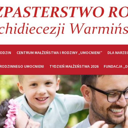
RODZIN
CENTRUM MAŁŻEŃSTWA I RODZINY „UMOCNIENI”
DLA NARZE
 RODZINNEGO UMOCNIENI
TYDZIEŃ MAŁŻEŃSTWA 2026
FUNDACJA „D