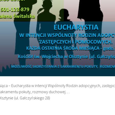
siąca – Eucharystia w intencji Wspólnoty Rodzin adopcyjnych, zastę
z sakramentu pokuty, rozmowy duchowej…
lsztynie (ul. Gałczyńskiego 28)