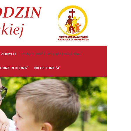
CZONYCH
POMOC MAŁŻEŃSTWU I RODZINIE
OBRA RODZINA”
NIEPŁODNOŚĆ