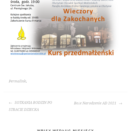
Permalink
.
POST
SOTKANIA RODZIN PO
Boże Narodzenie AD 2021
NAVIGATION
STRACIE DZIECKA
WPISY WEDŁUG MIESIĘCY