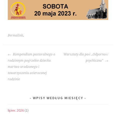
Permalink
.
POST
Kompendium pastoralnego o
Warsztaty dla pań: „Odporność
NAVIGATION
rodzinnym pogrzebie dziecka
psychiczna”
martwo urodzonego i
towarzyszeniu osieroconej
rodzinie
WPISY WEDŁUG MIESIĘCY
lipiec 2026
(1)