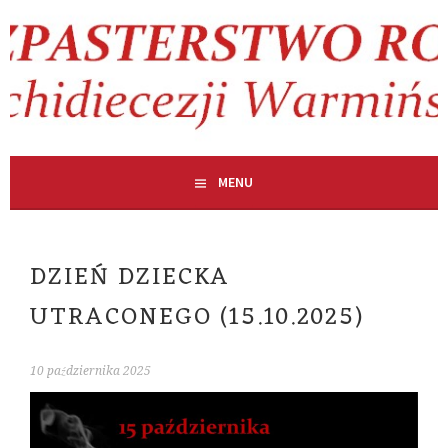
Skip
to
content
MENU
DZIEŃ DZIECKA
UTRACONEGO (15.10.2025)
10 października 2025