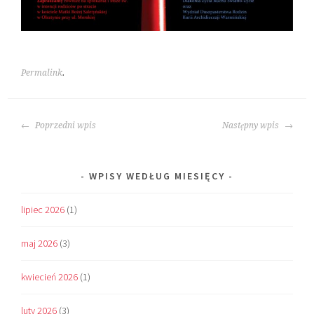
Permalink
.
POST
Poprzedni wpis
Następny wpis
NAVIGATION
WPISY WEDŁUG MIESIĘCY
lipiec 2026
(1)
maj 2026
(3)
kwiecień 2026
(1)
luty 2026
(3)