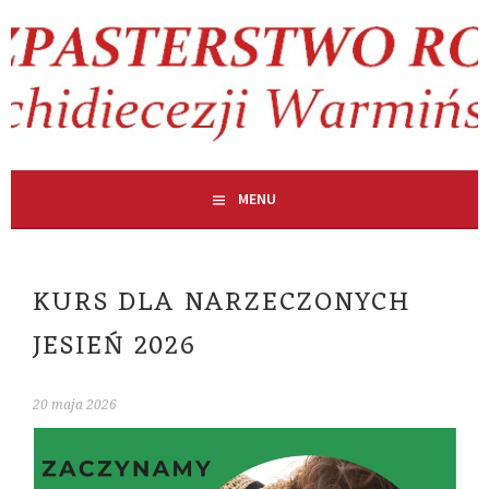
Skip
to
content
MENU
KURS DLA NARZECZONYCH
JESIEŃ 2026
20 maja 2026