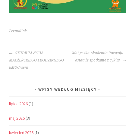
Permalink
.
POST
STUDIUM ŻYCIA
Małżeńska Akademia Rozwoju –
NAVIGATION
MAŁŻEŃSKIEGO I RODZINNEGO
ostatnie spotkanie z cyklu!
uMOCnieni
WPISY WEDŁUG MIESIĘCY
lipiec 2026
(1)
maj 2026
(3)
kwiecień 2026
(1)