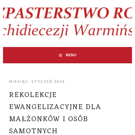
Skip
to
content
MENU
MIESIĄC:
STYCZEŃ 2026
REKOLEKCJE
EWANGELIZACYJNE DLA
MAŁŻONKÓW I OSÓB
SAMOTNYCH